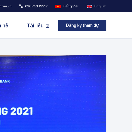
cma.vn
036 753 19912
Tiếng Việt
English
n hệ
Tài liệu
Đăng ký tham dự