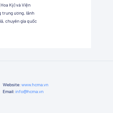
(Hoa Kỳ) và Viện
g trung ương, lãnh
iả, chuyên gia quốc
Website:
www.hcma.vn
Email:
info@hcma.vn