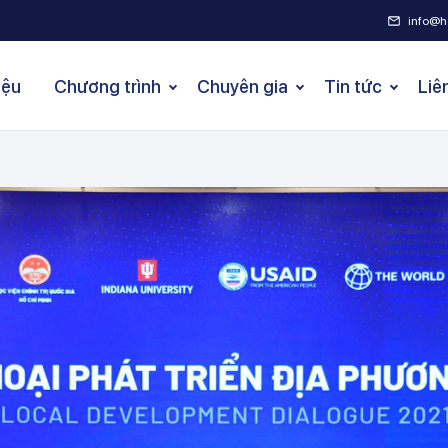
info@h
iệu
Chương trình
Chuyên gia
Tin tức
Liê