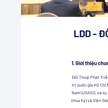
LDD - Đ
1. Giới thiệu ch
Đối Thoại Phát Tri
trị quốc gia Hồ Chí
Nam (USAID), và sự 
(Hoa Kỳ) và Viện Sá